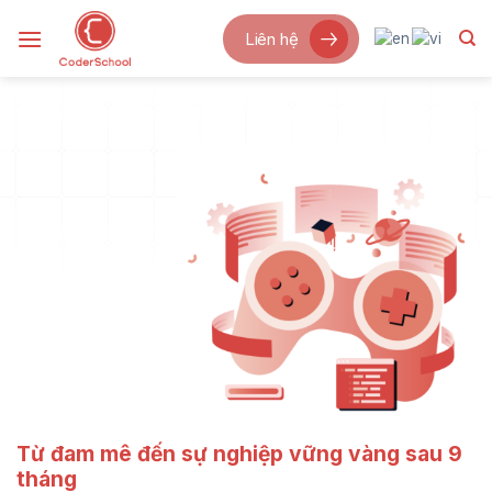
Bỏ
Liên hệ
qua
nội
dung
Từ đam mê đến sự nghiệp vững vàng sau 9
tháng