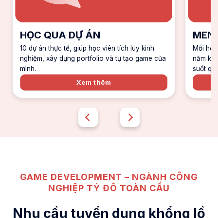
HỌC QUA DỰ ÁN
MENT
10 dự án thực tế, giúp học viên tích lũy kinh
Mỗi học
nghiệm, xây dựng portfolio và tự tạo game của
năm kin
mình.
suốt quá
Xem thêm
GAME DEVELOPMENT – NGÀNH CÔNG
NGHIỆP TỶ ĐÔ TOÀN CẦU
Nhu cầu tuyển dụng khổng lồ