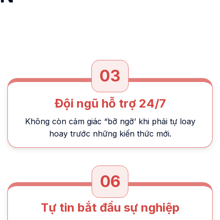
03
Đội ngũ hỗ trợ 24/7
Không còn cảm giác “bỡ ngỡ’ khi phải tự loay
hoay trước những kiến thức mới.
06
Tự tin bắt đầu sự nghiệp