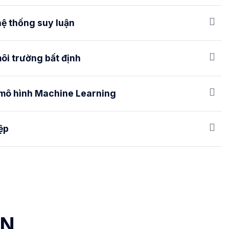
hệ thống suy luận
môi trường bất định
 mô hình Machine Learning
ệp
ẠN