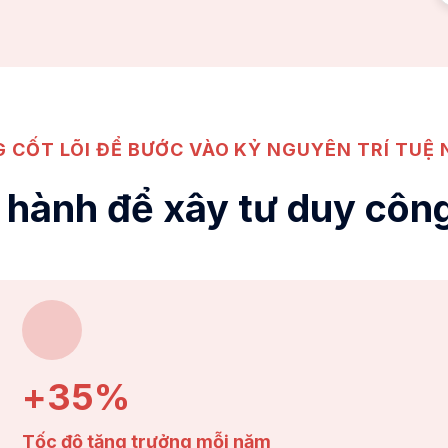
 CỐT LÕI ĐỂ BƯỚC VÀO KỶ NGUYÊN TRÍ TUỆ
n hành để xây tư duy côn
+35%
Tốc độ tăng trưởng mỗi năm