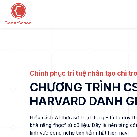
Bỏ
qua
nội
dung
Chinh phục trí tuệ nhân tạo chỉ tr
CHƯƠNG TRÌNH C
HARVARD DANH G
Hiểu cách AI thực sự hoạt động – từ tư duy th
khả năng “học” từ dữ liệu. Đây là nền tảng cố
lĩnh vực công nghệ tiên tiến nhất hiện nay.