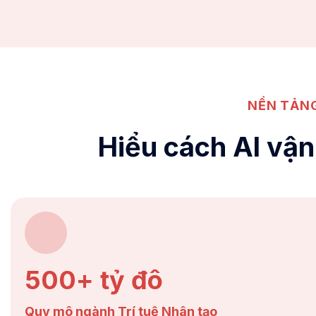
NỀN TẢNG
Hiểu cách AI vậ
500+ tỷ đô
Quy mô ngành Trí tuệ Nhân tạo