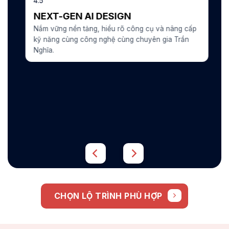
4.5
NEXT-GEN AI DESIGN
Nắm vững nền tảng, hiểu rõ công cụ và nâng cấp
kỹ năng cùng công nghệ cùng chuyên gia Trần
Nghĩa.
CHỌN LỘ TRÌNH PHÙ HỢP