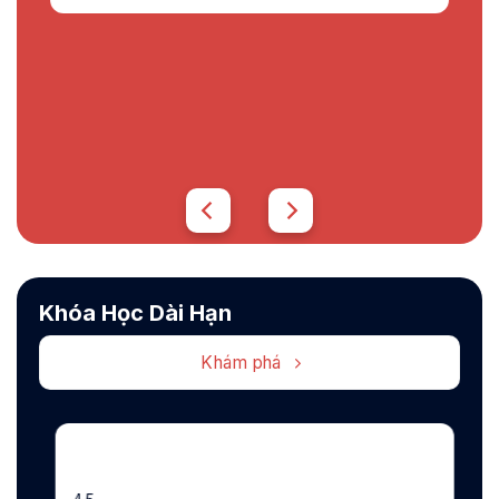
Khóa Học Dài Hạn
End-to-end
Khám phá