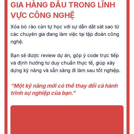
GIA HÀNG ĐẦU TRONG LĨNH
VỰC CÔNG NGHỆ
Xóa bỏ rào cản tự học với sự dẫn dắt sát sao từ
các chuyên gia đang làm việc tại tập đoàn công
nghệ.
Bạn sẽ được review dự án, góp ý code trực tiếp
và định hướng tư duy chuẩn thực tế, giúp xây
dựng kỹ năng và sẵn sàng đi làm sau tốt nghiệp.
“Một kỹ năng mới có thể thay đổi cả hành
trình sự nghiệp của bạn.”