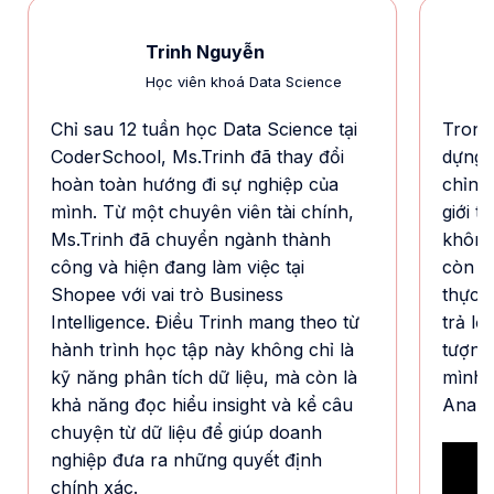
Trinh Nguyễn
Học viên khoá Data Science
Chỉ sau 12 tuần học Data Science tại
Trong
CoderSchool, Ms.Trinh đã thay đổi
dựng 
hoàn toàn hướng đi sự nghiệp của
chỉnh 
mình. Từ một chuyên viên tài chính,
giới t
Ms.Trinh đã chuyển ngành thành
không
công và hiện đang làm việc tại
còn ch
Shopee với vai trò Business
thực t
Intelligence. Điều Trinh mang theo từ
trả lờ
hành trình học tập này không chỉ là
tượng
kỹ năng phân tích dữ liệu, mà còn là
mình 
khả năng đọc hiểu insight và kể câu
Analys
chuyện từ dữ liệu để giúp doanh
nghiệp đưa ra những quyết định
chính xác.